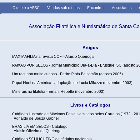
O que é a AFSC
Vendas sob ofertas
Encontros
Associados
Associação Filatélica e Numismática de Santa Ca
Artigos
MAXIMAFILIA na revista COFI - Aluísio Queiroga
PAIXÃO POR SELOS - Jornal Município Dia-a-Dia - Brusque, SC (agosto 2
Um recunho muito curioso - Pedro Pinto Balsemão (agosto 2005)
Papai Noel na América - adaptação de Lucia Milazzo (dezembro 2003)
Minerais na filatelia - Ernani Rebello (novembro 2003)
Livros e Catálogos
Catálogo Ilustrado de Máximos Postais emitidos pelos Correios (1973 - 20
Agnaldo de Souza Gabriel
BRASÍLIA EM SELOS - Catálogo
Aluisio Oliveira de Queiroga
Catálogo SCHLICHTING de cédulas nacionais