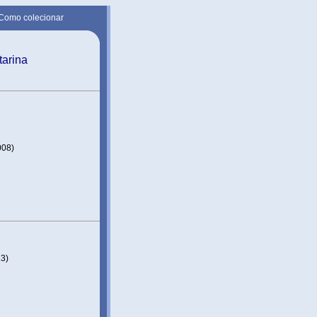
Como colecionar
tarina
008)
13)